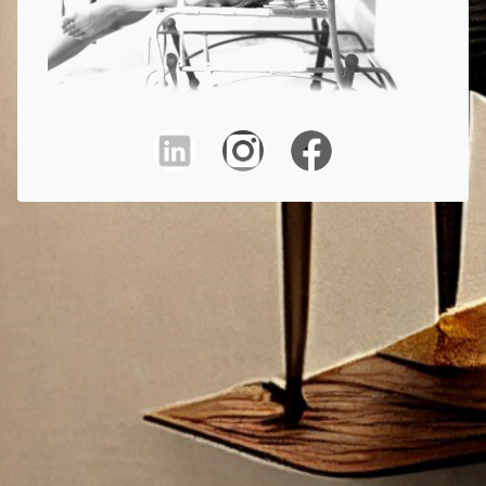
.
.
.